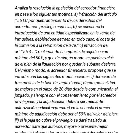
Analiza la resolución la apelación del acreedor financiero
en base a los siguientes motivos: a) infracción del artículo
155 LC por quebrantamiento de los derechos del
acreedor con privilegio especial; b) se cuestiona la
introducción de una entidad especializada en la venta de
inmuebles, debiéndose detraer, en todo caso, el coste de
la comisión a la retribución de la AC; c) infracción del
art.155.4 LC reclamando un importe de adjudicación
mínimo del 50%, y que de ningún modo se pueda excluir
de el bien de la liquidación por quedar la subasta desierta.
Del mismo modo, el acreedor financiero, propone que se
introduzcan las siguientes modificaciones: i) duración de
tres meses de la fase de venta directa, dando posibilidad
de mejora en el plazo de 20 días desde la comunicación al
juzgado, y siempre con el consentimiento por el acreedor
privilegiado y la adjudicación deberá ser mediante
autorización judicial expresa; ii) en la subasta el precio
mínimo de adjudicación debe ser el 50% del valor del bien;
iii) si la puja no cubre el privilegio se dará traslado al
acreedor para que autorice, mejore o presente mejor
postor ; iv) el acreedor privilegiado tendrá derecho a ceder