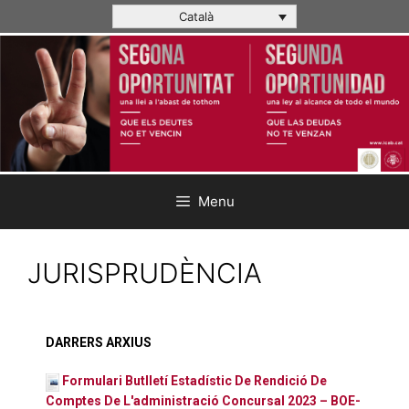
Català
Menu
JURISPRUDÈNCIA
DARRERS ARXIUS
Formulari Butlletí Estadístic De Rendició De
Comptes De L'administració Concursal 2023 – BOE-