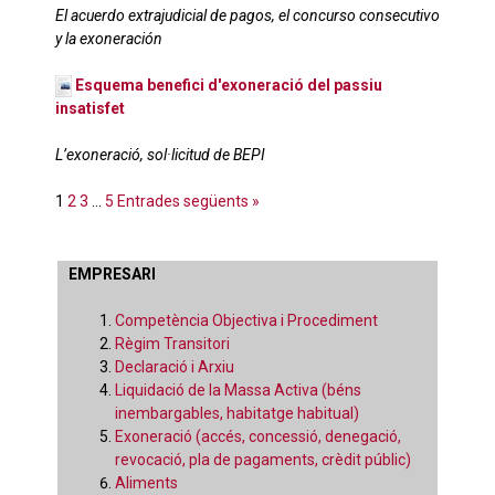
El acuerdo extrajudicial de pagos, el concurso consecutivo
y la exoneración
Esquema benefici d'exoneració del passiu
insatisfet
L’exoneració, sol·licitud de BEPI
1
2
3
…
5
Entrades següents »
EMPRESARI
Competència Objectiva i Procediment
Règim Transitori
Declaració i Arxiu
Liquidació de la Massa Activa (béns
inembargables, habitatge habitual)
Exoneració (accés, concessió, denegació,
revocació, pla de pagaments, crèdit públic)
Aliments