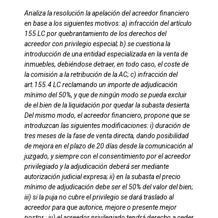
Analiza la resolución la apelación del acreedor financiero
en base a los siguientes motivos: a) infracción del artículo
155 LC por quebrantamiento de los derechos del
acreedor con privilegio especial; b) se cuestiona la
introducción de una entidad especializada en la venta de
inmuebles, debiéndose detraer, en todo caso, el coste de
la comisión a la retribución de la AC; c) infracción del
art.155.4 LC reclamando un importe de adjudicación
mínimo del 50%, y que de ningún modo se pueda excluir
de el bien de la liquidación por quedar la subasta desierta.
Del mismo modo, el acreedor financiero, propone que se
introduzcan las siguientes modificaciones: i) duración de
tres meses de la fase de venta directa, dando posibilidad
de mejora en el plazo de 20 días desde la comunicación al
juzgado, y siempre con el consentimiento por el acreedor
privilegiado y la adjudicación deberá ser mediante
autorización judicial expresa; ii) en la subasta el precio
mínimo de adjudicación debe ser el 50% del valor del bien;
iii) si la puja no cubre el privilegio se dará traslado al
acreedor para que autorice, mejore o presente mejor
postor ; iv) el acreedor privilegiado tendrá derecho a ceder