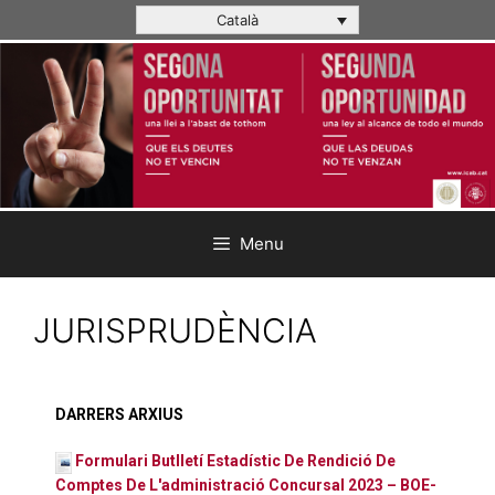
Català
Menu
JURISPRUDÈNCIA
DARRERS ARXIUS
Formulari Butlletí Estadístic De Rendició De
Comptes De L'administració Concursal 2023 – BOE-