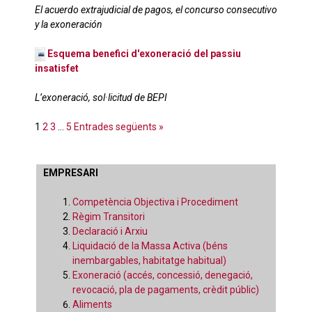
El acuerdo extrajudicial de pagos, el concurso consecutivo
y la exoneración
Esquema benefici d'exoneració del passiu
insatisfet
L’exoneració, sol·licitud de BEPI
1
2
3
…
5
Entrades següents »
EMPRESARI
Competència Objectiva i Procediment
Règim Transitori
Declaració i Arxiu
Liquidació de la Massa Activa (béns
inembargables, habitatge habitual)
Exoneració (accés, concessió, denegació,
revocació, pla de pagaments, crèdit públic)
Aliments